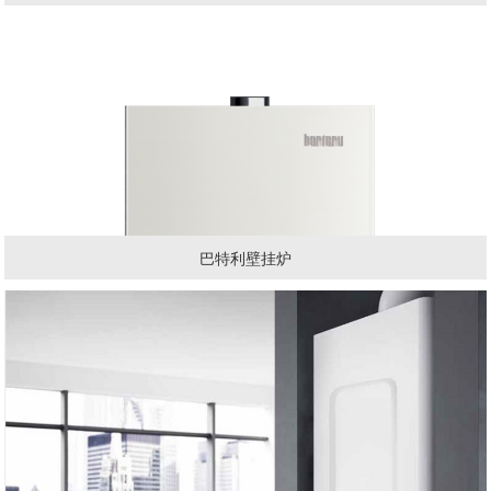
贝雷塔
净水
售后服务
智能
新闻中心
加入我们
巴特利壁挂炉
活动中心
巴特利