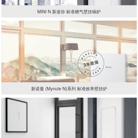
MINI N 新迷你 标准燃气壁挂锅炉
新诺曼 (Mynute N)系列 标准效率壁挂炉