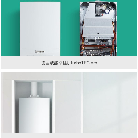
德国威能壁挂炉turboTEC pro